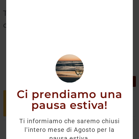
Tutti i prodotti 600uno
disponibili:
GRIGLIA
LISTA
Ci prendiamo una
Non è stato trovato nessun prodotto
pausa estiva!
che corrisponde alla tua selezione.
Ti informiamo che saremo chiusi
l'intero mese di Agosto per la
pausa estiva.