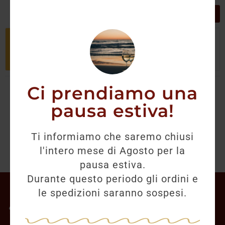
GRIGLIA
LISTA
Non è stato trovato nessun prodotto
che corrisponde alla tua selezione.
Ci prendiamo una
pausa estiva!
Ti informiamo che saremo chiusi
l'intero mese di Agosto per la
pausa estiva.
Durante questo periodo gli ordini e
Il mio account
le spedizioni saranno sospesi.
Offerte