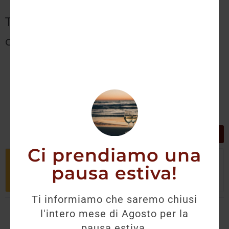
Tutti i prodotti Zubrowka
disponibili:
GRIGLIA
LISTA
Ci prendiamo una
Non è stato trovato nessun prodotto
pausa estiva!
che corrisponde alla tua selezione.
Ti informiamo che saremo chiusi
l'intero mese di Agosto per la
pausa estiva.