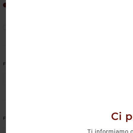
Non è 
9
€
—
29
€
Mostra solo offerte
Filtra per Cantina
Seleziona cantine
Ci 
Filtra per Regione
Ti informiamo c