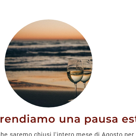
stato trovato nessun prodotto che corrisponde alla tua 
prendiamo una pausa est
he saremo chiusi l'intero mese di Agosto per 