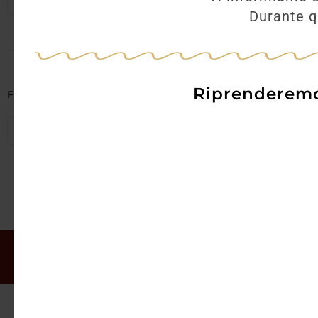
Seleziona regioni
Durante qu
Riprenderemo 
Filtra per Abbinamenti
Seleziona abbinamenti
Il mio account
Offerte
Chi siamo
Gift