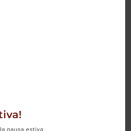
selezione.
iva!
la pausa estiva.