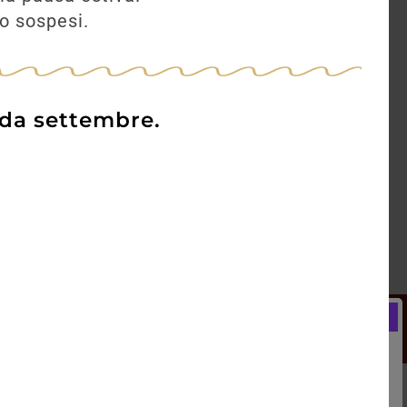
no sospesi.
 da settembre.
Newsletter
Registrati e ricevi subito un
LCOME BONUS del 5% di SCONTO
rai utilizzare sin dal tuo primo acquisto.
kie Policy
Blog