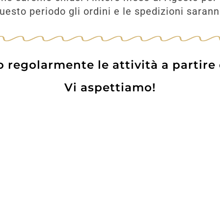
esto periodo gli ordini e le spedizioni saran
regolarmente le attività a partire
Vi aspettiamo!
Prodotti
Contatti
WE
Lo pot
 Card
Informazioni Utili
Privacy Policy
Coo