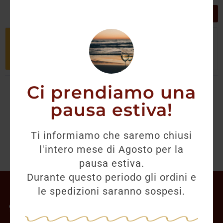
GRIGLIA
LISTA
Non è stato trovato nessun prodotto
che corrisponde alla tua selezione.
Ci prendiamo una
pausa estiva!
Ti informiamo che saremo chiusi
l'intero mese di Agosto per la
pausa estiva.
Durante questo periodo gli ordini e
Il mio account
le spedizioni saranno sospesi.
Offerte