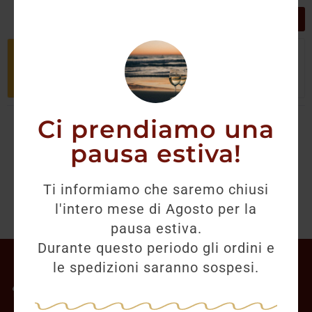
GRIGLIA
LISTA
Non è stato trovato nessun prodotto
che corrisponde alla tua selezione.
Ci prendiamo una
pausa estiva!
Ti informiamo che saremo chiusi
l'intero mese di Agosto per la
pausa estiva.
Durante questo periodo gli ordini e
Il mio account
le spedizioni saranno sospesi.
Offerte