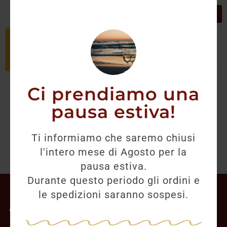
GRIGLIA
LISTA
Non è stato trovato nessun prodotto
che corrisponde alla tua selezione.
Ci prendiamo una
pausa estiva!
Ti informiamo che saremo chiusi
l'intero mese di Agosto per la
pausa estiva.
Durante questo periodo gli ordini e
Il mio account
le spedizioni saranno sospesi.
Offerte