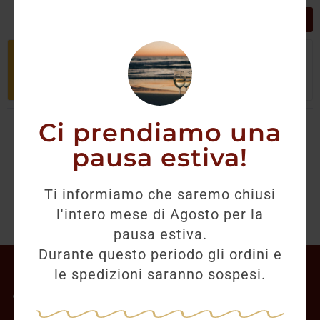
GRIGLIA
LISTA
Non è stato trovato nessun prodotto
che corrisponde alla tua selezione.
Ci prendiamo una
pausa estiva!
Ti informiamo che saremo chiusi
l'intero mese di Agosto per la
pausa estiva.
Durante questo periodo gli ordini e
Il mio account
le spedizioni saranno sospesi.
Offerte