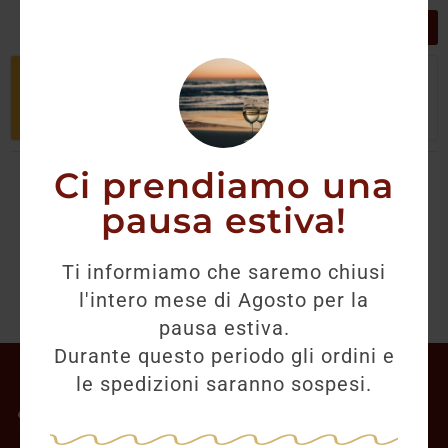
GRIGLIA
LISTA
Non è stato trovato nessun prodotto
che corrisponde alla tua selezione.
Ci prendiamo una
pausa estiva!
Ti informiamo che saremo chiusi
l'intero mese di Agosto per la
pausa estiva.
Durante questo periodo gli ordini e
Il mio account
le spedizioni saranno sospesi.
Offerte