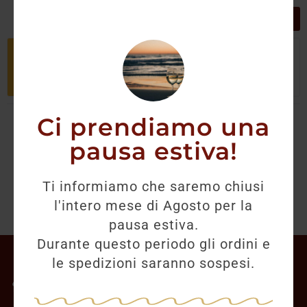
GRIGLIA
LISTA
Non è stato trovato nessun prodotto
che corrisponde alla tua selezione.
Ci prendiamo una
pausa estiva!
Ti informiamo che saremo chiusi
l'intero mese di Agosto per la
pausa estiva.
Durante questo periodo gli ordini e
Il mio account
le spedizioni saranno sospesi.
Offerte