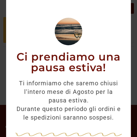
GRIGLIA
LISTA
Non è stato trovato nessun prodotto
che corrisponde alla tua selezione.
Ci prendiamo una
pausa estiva!
Ti informiamo che saremo chiusi
l'intero mese di Agosto per la
pausa estiva.
Durante questo periodo gli ordini e
Il mio account
le spedizioni saranno sospesi.
Offerte