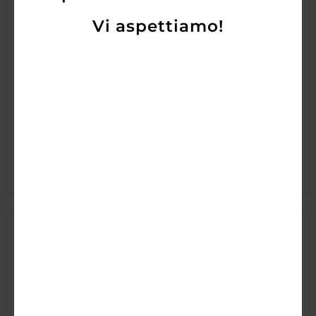
Vi aspettiamo!
Lagavulin 16 Years Old
85,00
€
AGGIUNGI