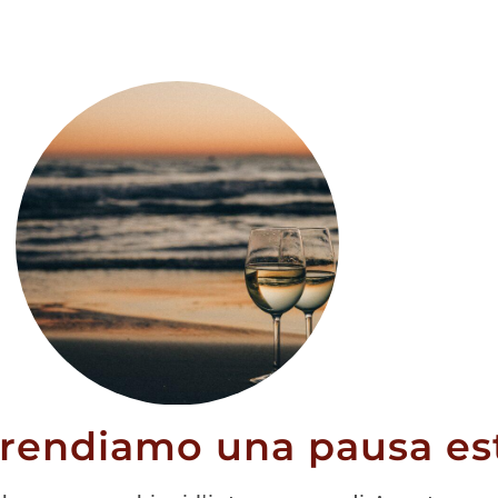
ky From The
rel
prendiamo una pausa est
10
€