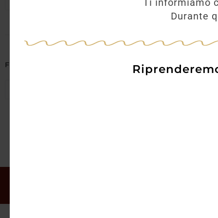
Seleziona regioni
Ti informiamo c
Durante qu
AGGI
Filtra per Abbinamenti
Riprenderemo 
Seleziona abbinamenti
Il mio account
Offerte