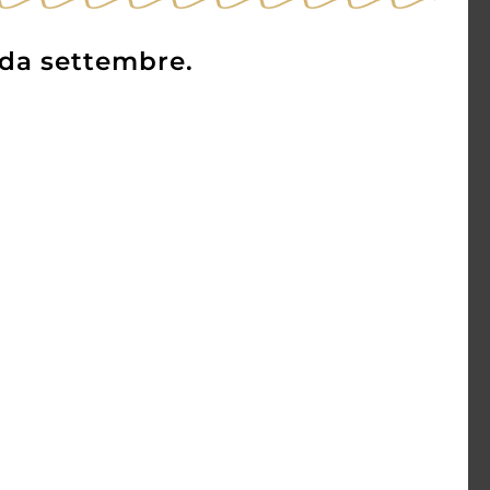
 da settembre.
nd
Suntory Whiski Toki
ch
43,80
€
AGGIUNGI