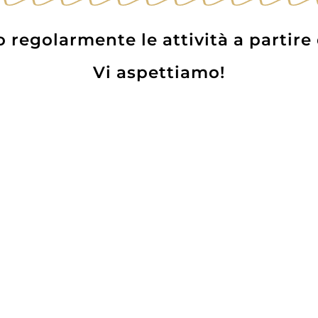
regolarmente le attività a partire
Vi aspettiamo!
per Rare Old Nikka
Whisky Rock Isla
Whisky
Blended Malt Scot
75,00
€
66,50
€
52,00
€
46,30
€
AGGIUNGI
AGGIUNGI