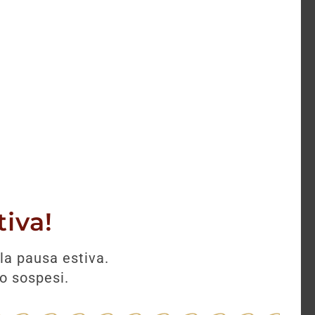
iva!
la pausa estiva.
no sospesi.