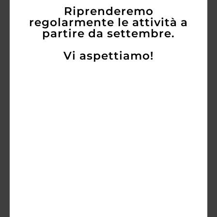
Temperatura di Servizio: 18°
Riprenderemo
regolarmente le attività a
Vinificazione
partire da settembre.
Macerazione e fermentazione a temperatura
Vi aspettiamo!
controllata per 20 giorni.
Maturazione in barriques usate di rovere
francese.
Affinamento in bottiglia per 6 mesi.
Note di Degustazione
Il colore rosso rubino intenso è preludio di
profumi ampi che ricordano la ciliegia matura
ed i frutti di bosco, ben amalgamati a note
speziate che donano classe e complessità.
Rotondo, decisamente armonico e vibrante al
palato, mostra profondità e perfetta trama
tannica.
Premi