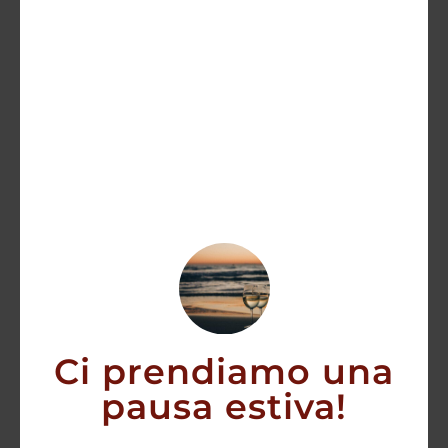
Don Papa Baroko
46,50
€
43,00
€
AGGIUNGI
Ci prendiamo una
pausa estiva!