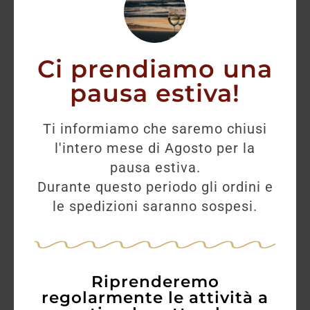
Ci prendiamo una
pausa estiva!
Ti informiamo che saremo chiusi
l'intero mese di Agosto per la
pausa estiva.
Durante questo periodo gli ordini e
Timorous Beastie
le spedizioni saranno sospesi.
60,00
€
54,30
€
Riprenderemo
AGGIUNGI
regolarmente le attività a