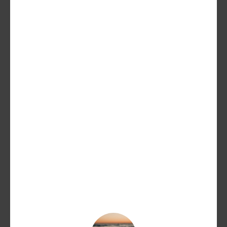
Lochnagar RYL 16Y S.Release 70CL
300,00
€
267,20
€
AGGIUNGI