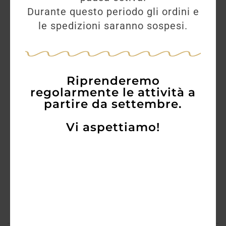
Durante questo periodo gli ordini e
AVVISAMI
le spedizioni saranno sospesi.
Avvisami quando torna
Riprenderemo
disponibile
regolarmente le attività a
partire da settembre.
Vi aspettiamo!
RICHIEDI AVVISO