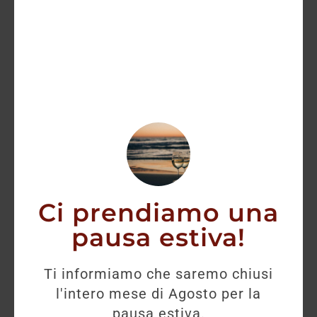
19,50
€
La Vodka Zubrowka Bison Grass è aromatizzata
con la pianta Hierochloe Odorata. Viene falciata
quando i contenuti aromatici raggiungono la
massima intensità, una volta colta, viene poi
fatta essiccare. Successivamente utilizzata
insieme alla segale 100% Polacca per formare
questo distillato. La vodka viene prodotta
secondo i metodi del XIII secolo, ma al tempo
stesso attentamente controllati e qualificati.
Ogni bottiglia, include un filo d’erba originaria
della foresta del Biatowieza, l’ultima foresta
primordiale d’Europa.
Ci prendiamo una
pausa estiva!
Esaurito
Desideri ricevere una notifica quando questo
Ti informiamo che saremo chiusi
prodotto sarà di nuovo disponibile?
l'intero mese di Agosto per la
pausa estiva.