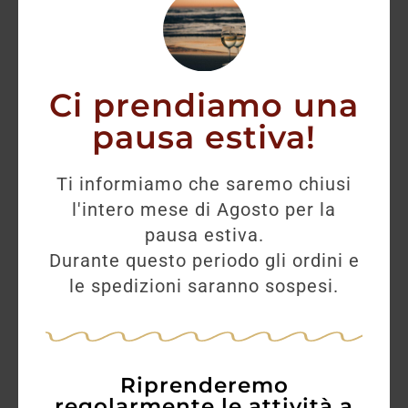
Ci prendiamo una
pausa estiva!
Ti informiamo che saremo chiusi
l'intero mese di Agosto per la
pausa estiva.
Durante questo periodo gli ordini e
Timorous Beastie
le spedizioni saranno sospesi.
60,00
€
54,30
€
Riprenderemo
AGGIUNGI
regolarmente le attività a