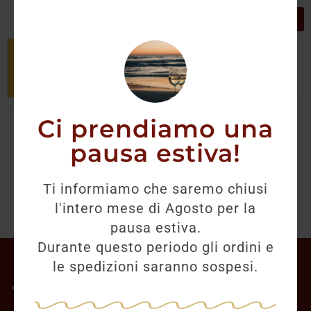
GRIGLIA
LISTA
Non è stato trovato nessun prodotto
che corrisponde alla tua selezione.
Ci prendiamo una
pausa estiva!
Ti informiamo che saremo chiusi
l'intero mese di Agosto per la
pausa estiva.
Durante questo periodo gli ordini e
Il mio account
le spedizioni saranno sospesi.
Offerte