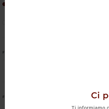
Non è 
30
€
—
30
€
Mostra solo offerte
Filtra per Cantina
Seleziona cantine
Ci 
Filtra per Regione
Ti informiamo c