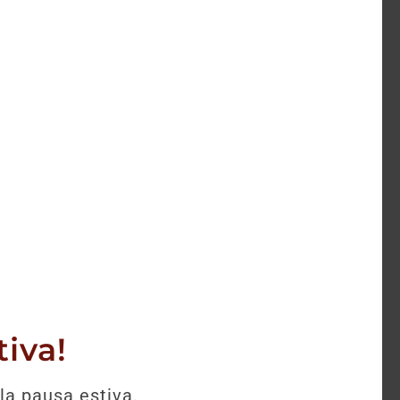
selezione.
iva!
la pausa estiva.