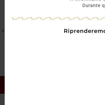
Seleziona regioni
Durante qu
Riprenderemo 
Filtra per Abbinamenti
Seleziona abbinamenti
Il mio account
Offerte
Chi siamo
Gift