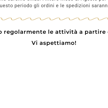
esto periodo gli ordini e le spedizioni saran
regolarmente le attività a partire
Vi aspettiamo!
Prodotti
Contatti
WE
Lo pot
 Card
Informazioni Utili
Privacy Policy
Coo