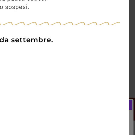
no sospesi.
 da settembre.
Newsletter
Registrati e ricevi subito un
LCOME BONUS del 5% di SCONTO
rai utilizzare sin dal tuo primo acquisto.
kie Policy
Blog