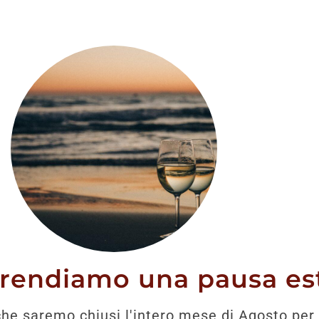
stato trovato nessun prodotto che corrisponde alla tua 
prendiamo una pausa est
he saremo chiusi l'intero mese di Agosto per 