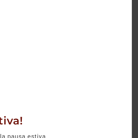
selezione.
iva!
la pausa estiva.