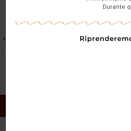
Seleziona regioni
Durante qu
Riprenderemo 
Filtra per Abbinamenti
Seleziona abbinamenti
Il mio account
Offerte
Chi siamo
Gift