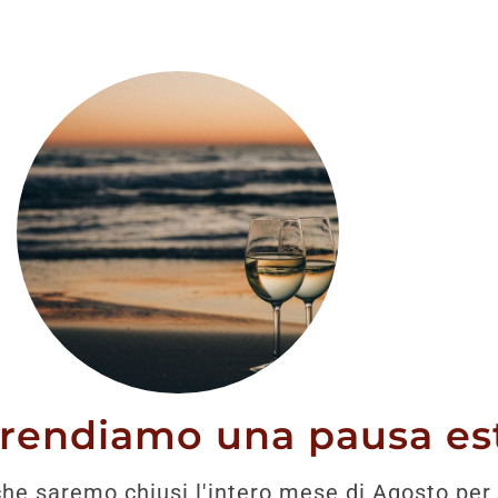
stato trovato nessun prodotto che corrisponde alla tua 
prendiamo una pausa est
he saremo chiusi l'intero mese di Agosto per 