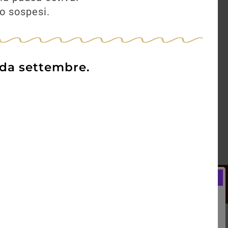
no sospesi.
 da settembre.
Newsletter
Registrati e ricevi subito un
LCOME BONUS del 5% di SCONTO
rai utilizzare sin dal tuo primo acquisto.
kie Policy
Blog