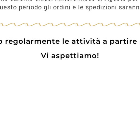
esto periodo gli ordini e le spedizioni saran
regolarmente le attività a partire
Vi aspettiamo!
Prodotti
Contatti
WE
Lo pot
 Card
Informazioni Utili
Privacy Policy
Coo