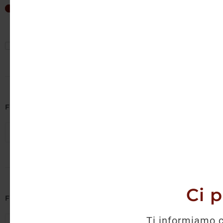
Non è 
49
€
—
49
€
Mostra solo offerte
Filtra per Cantina
Seleziona cantine
Ci 
Filtra per Regione
Ti informiamo c