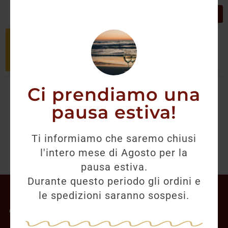
GRIGLIA
LISTA
Non è stato trovato nessun prodotto
che corrisponde alla tua selezione.
Ci prendiamo una
pausa estiva!
Ti informiamo che saremo chiusi
l'intero mese di Agosto per la
pausa estiva.
Durante questo periodo gli ordini e
Il mio account
le spedizioni saranno sospesi.
Offerte