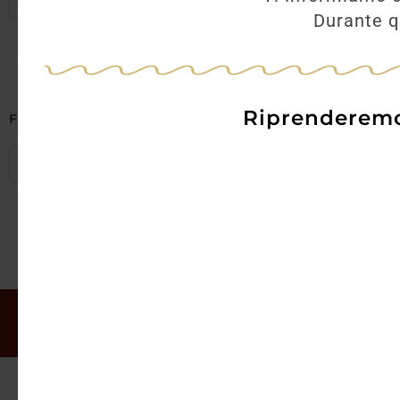
Seleziona regioni
Durante qu
Riprenderemo 
Filtra per Abbinamenti
Seleziona abbinamenti
Il mio account
Offerte
Chi siamo
Gift