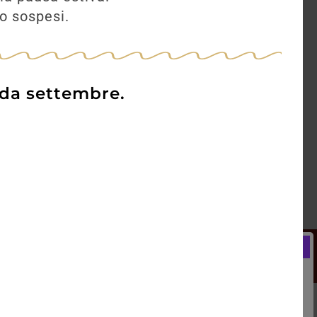
no sospesi.
 da settembre.
Newsletter
Registrati e ricevi subito un
LCOME BONUS del 5% di SCONTO
rai utilizzare sin dal tuo primo acquisto.
kie Policy
Blog