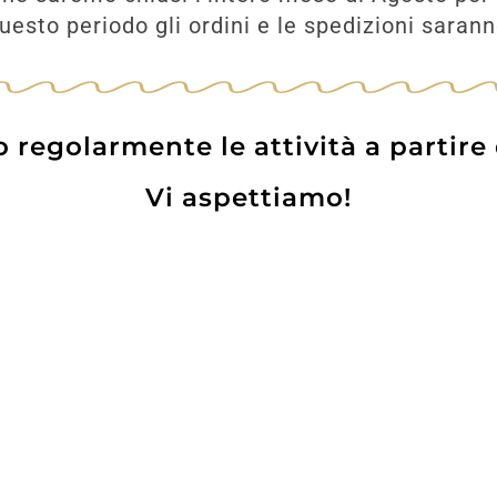
esto periodo gli ordini e le spedizioni saran
regolarmente le attività a partire
Vi aspettiamo!
Prodotti
Contatti
WE
Lo pot
 Card
Informazioni Utili
Privacy Policy
Coo