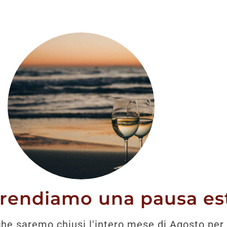
stato trovato nessun prodotto che corrisponde alla tua 
prendiamo una pausa est
he saremo chiusi l'intero mese di Agosto per 