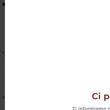
Non è 
14
€
—
19
€
Mostra solo offerte
Filtra per Cantina
Seleziona cantine
Ci 
Filtra per Regione
Ti informiamo c