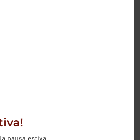
selezione.
iva!
la pausa estiva.