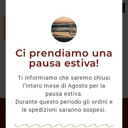
GRIGLIA
LISTA
Non è stato trovato nessun prodotto
che corrisponde alla tua selezione.
Ci prendiamo una
pausa estiva!
Ti informiamo che saremo chiusi
l'intero mese di Agosto per la
pausa estiva.
Durante questo periodo gli ordini e
Il mio account
le spedizioni saranno sospesi.
Offerte