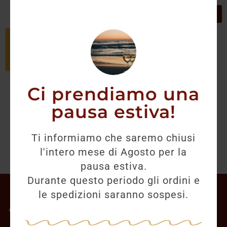
GRIGLIA
LISTA
Non è stato trovato nessun prodotto
che corrisponde alla tua selezione.
Ci prendiamo una
pausa estiva!
Ti informiamo che saremo chiusi
l'intero mese di Agosto per la
pausa estiva.
Durante questo periodo gli ordini e
Il mio account
le spedizioni saranno sospesi.
Offerte