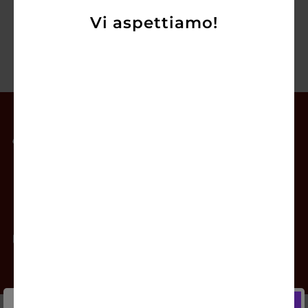
Vi aspettiamo!
Il mio account
Offerte
Prodotti
Contatti
Newsletter