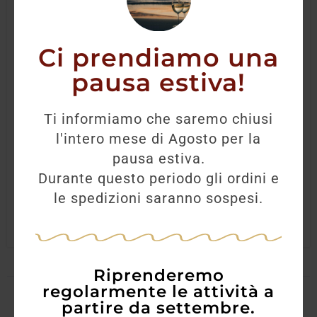
Ci prendiamo una
pausa estiva!
Sassicaia 1990
Ti informiamo che saremo chiusi
l'intero mese di Agosto per la
700,00
€
pausa estiva.
Durante questo periodo gli ordini e
AGGIUNGI
le spedizioni saranno sospesi.
Riprenderemo
regolarmente le attività a
partire da settembre.