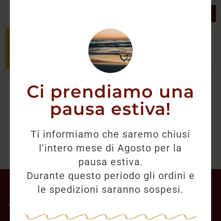
GRIGLIA
LISTA
Non è stato trovato nessun prodotto
che corrisponde alla tua selezione.
Ci prendiamo una
pausa estiva!
Ti informiamo che saremo chiusi
l'intero mese di Agosto per la
pausa estiva.
Durante questo periodo gli ordini e
Il mio account
le spedizioni saranno sospesi.
Offerte