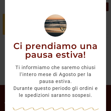
GRIGLIA
LISTA
Non è stato trovato nessun prodotto
che corrisponde alla tua selezione.
Ci prendiamo una
pausa estiva!
Ti informiamo che saremo chiusi
l'intero mese di Agosto per la
pausa estiva.
Durante questo periodo gli ordini e
Il mio account
le spedizioni saranno sospesi.
Offerte