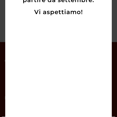
partire da settembre.
Vi aspettiamo!
Il mio account
Offerte
Prodotti
Contatti
Newsletter