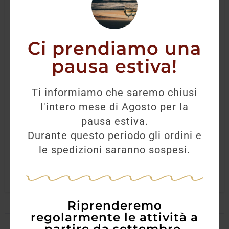
Ci prendiamo una
pausa estiva!
Morellino di Scansano Poggio Al Lupo
Doc
Ti informiamo che saremo chiusi
l'intero mese di Agosto per la
11,00
€
9,90
€
pausa estiva.
Durante questo periodo gli ordini e
le spedizioni saranno sospesi.
AGGIUNGI
Riprenderemo
regolarmente le attività a