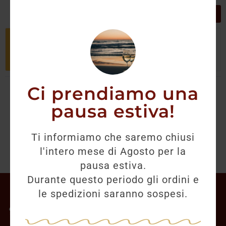
GRIGLIA
LISTA
Non è stato trovato nessun prodotto
che corrisponde alla tua selezione.
Ci prendiamo una
pausa estiva!
Ti informiamo che saremo chiusi
l'intero mese di Agosto per la
pausa estiva.
Durante questo periodo gli ordini e
Il mio account
le spedizioni saranno sospesi.
Offerte