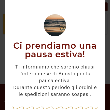
GRIGLIA
LISTA
Non è stato trovato nessun prodotto
che corrisponde alla tua selezione.
Ci prendiamo una
pausa estiva!
Ti informiamo che saremo chiusi
l'intero mese di Agosto per la
pausa estiva.
Durante questo periodo gli ordini e
Il mio account
le spedizioni saranno sospesi.
Offerte