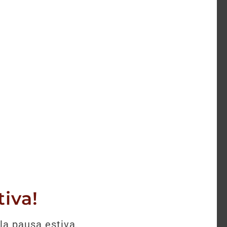
selezione.
iva!
la pausa estiva.