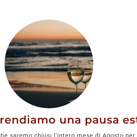
stato trovato nessun prodotto che corrisponde alla tua 
prendiamo una pausa est
he saremo chiusi l'intero mese di Agosto per 