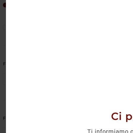
Non è 
15
€
—
20
€
Mostra solo offerte
Filtra per Cantina
Seleziona cantine
Ci 
Filtra per Regione
Ti informiamo c