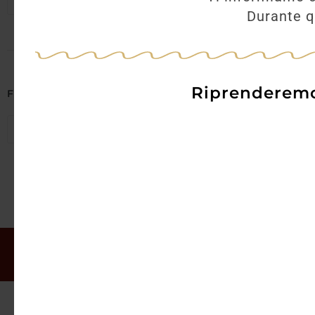
Seleziona regioni
Durante qu
Riprenderemo 
Filtra per Abbinamenti
Seleziona abbinamenti
Il mio account
Offerte
Chi siamo
Gift