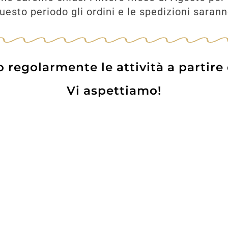
esto periodo gli ordini e le spedizioni saran
regolarmente le attività a partire
Vi aspettiamo!
Prodotti
Contatti
WE
Lo pot
 Card
Informazioni Utili
Privacy Policy
Coo