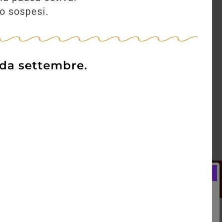
no sospesi.
 da settembre.
Newsletter
Registrati e ricevi subito un
LCOME BONUS del 5% di SCONTO
rai utilizzare sin dal tuo primo acquisto.
kie Policy
Blog