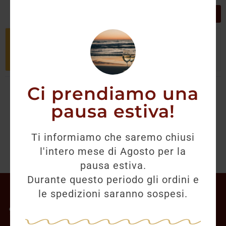
GRIGLIA
LISTA
Non è stato trovato nessun prodotto
che corrisponde alla tua selezione.
Ci prendiamo una
pausa estiva!
Ti informiamo che saremo chiusi
l'intero mese di Agosto per la
pausa estiva.
Durante questo periodo gli ordini e
Il mio account
le spedizioni saranno sospesi.
Offerte