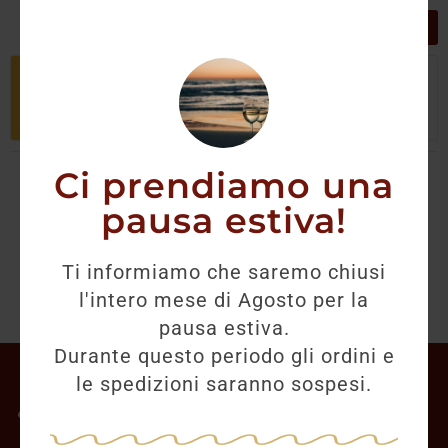
GRIGLIA
LISTA
Non è stato trovato nessun prodotto
che corrisponde alla tua selezione.
Ci prendiamo una
pausa estiva!
Ti informiamo che saremo chiusi
l'intero mese di Agosto per la
pausa estiva.
Durante questo periodo gli ordini e
Il mio account
le spedizioni saranno sospesi.
Offerte