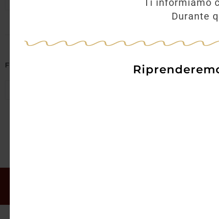
Seleziona regioni
Ti informiamo c
Durante qu
AGGI
Filtra per Abbinamenti
Riprenderemo 
Seleziona abbinamenti
Il mio account
Offerte