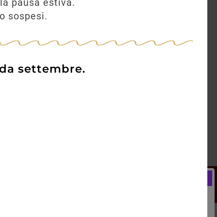
la pausa estiva.
no sospesi.
 da settembre.
Newsletter
Registrati e ricevi subito un
LCOME BONUS del 5% di SCONTO
rai utilizzare sin dal tuo primo acquisto.