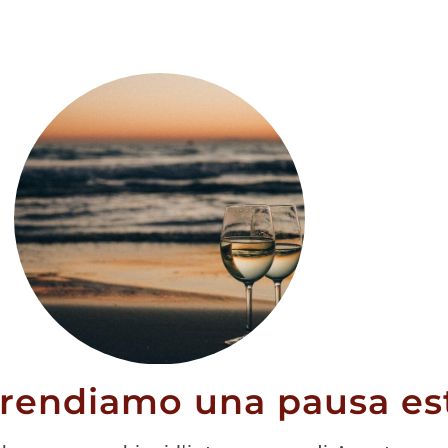
di Scansano
 Lupo Doc
prendiamo una pausa est
9,90
€