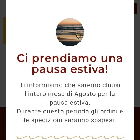
GRIGLIA
LISTA
Non è stato trovato nessun prodotto
che corrisponde alla tua selezione.
Ci prendiamo una
pausa estiva!
Ti informiamo che saremo chiusi
l'intero mese di Agosto per la
pausa estiva.
Durante questo periodo gli ordini e
Il mio account
le spedizioni saranno sospesi.
Offerte