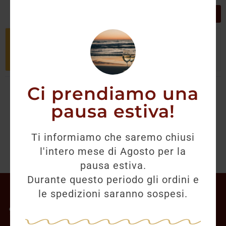
GRIGLIA
LISTA
Non è stato trovato nessun prodotto
che corrisponde alla tua selezione.
Ci prendiamo una
pausa estiva!
Ti informiamo che saremo chiusi
l'intero mese di Agosto per la
pausa estiva.
Durante questo periodo gli ordini e
Il mio account
le spedizioni saranno sospesi.
Offerte