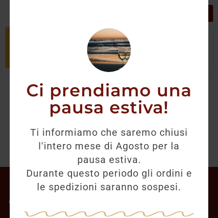
GRIGLIA
LISTA
Non è stato trovato nessun prodotto
che corrisponde alla tua selezione.
Ci prendiamo una
pausa estiva!
Ti informiamo che saremo chiusi
l'intero mese di Agosto per la
pausa estiva.
Durante questo periodo gli ordini e
Il mio account
le spedizioni saranno sospesi.
Offerte