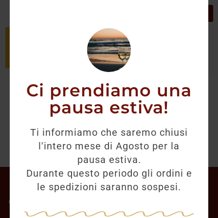
GRIGLIA
LISTA
Non è stato trovato nessun prodotto
che corrisponde alla tua selezione.
Ci prendiamo una
pausa estiva!
Ti informiamo che saremo chiusi
l'intero mese di Agosto per la
pausa estiva.
Durante questo periodo gli ordini e
Il mio account
le spedizioni saranno sospesi.
Offerte