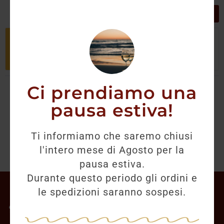
GRIGLIA
LISTA
Non è stato trovato nessun prodotto
che corrisponde alla tua selezione.
Ci prendiamo una
pausa estiva!
Ti informiamo che saremo chiusi
l'intero mese di Agosto per la
pausa estiva.
Durante questo periodo gli ordini e
Il mio account
le spedizioni saranno sospesi.
Offerte