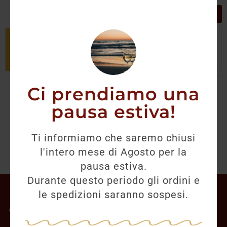
GRIGLIA
LISTA
Non è stato trovato nessun prodotto
che corrisponde alla tua selezione.
Ci prendiamo una
pausa estiva!
Ti informiamo che saremo chiusi
l'intero mese di Agosto per la
pausa estiva.
Durante questo periodo gli ordini e
Il mio account
le spedizioni saranno sospesi.
Offerte