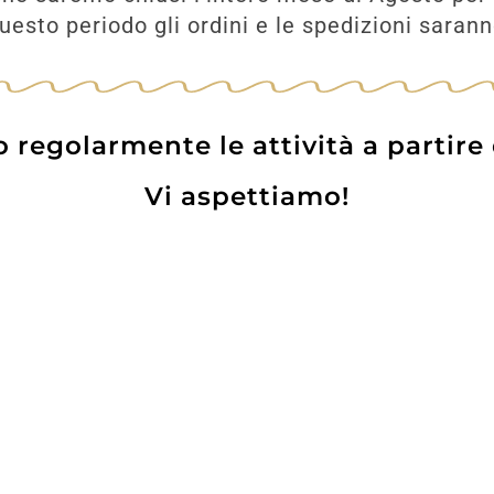
esto periodo gli ordini e le spedizioni saran
regolarmente le attività a partire
Vi aspettiamo!
Prodotti
Contatti
WE
Lo pot
 Card
Informazioni Utili
Privacy Policy
Coo