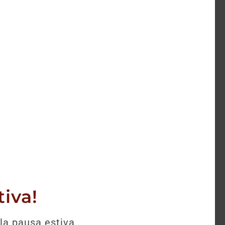
selezione.
iva!
la pausa estiva.