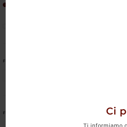
Non è 
6
€
—
16
€
Mostra solo offerte
Filtra per Cantina
Seleziona cantine
Ci 
Filtra per Regione
Ti informiamo c