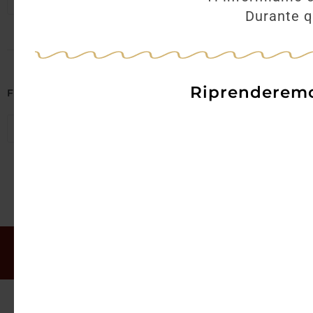
Seleziona regioni
Durante qu
Riprenderemo 
Filtra per Abbinamenti
Seleziona abbinamenti
Il mio account
Offerte
Chi siamo
Gift