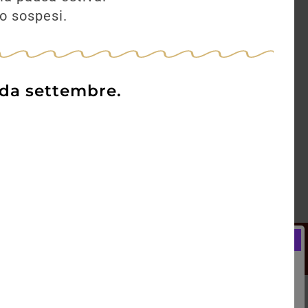
no sospesi.
 da settembre.
Newsletter
Registrati e ricevi subito un
LCOME BONUS del 5% di SCONTO
rai utilizzare sin dal tuo primo acquisto.
kie Policy
Blog