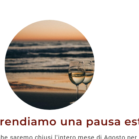
stato trovato nessun prodotto che corrisponde alla tua 
prendiamo una pausa est
he saremo chiusi l'intero mese di Agosto per 