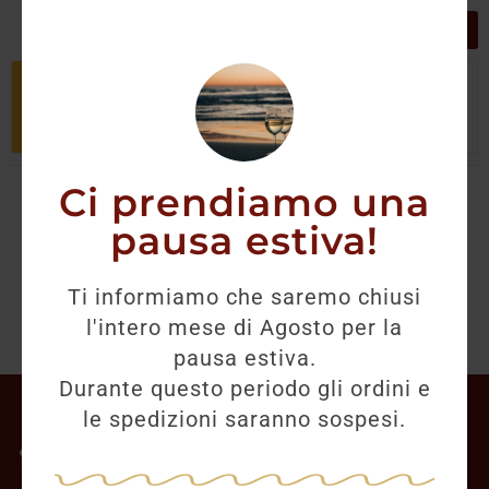
GRIGLIA
LISTA
Non è stato trovato nessun prodotto
che corrisponde alla tua selezione.
Ci prendiamo una
pausa estiva!
Ti informiamo che saremo chiusi
l'intero mese di Agosto per la
pausa estiva.
Durante questo periodo gli ordini e
Il mio account
le spedizioni saranno sospesi.
Offerte