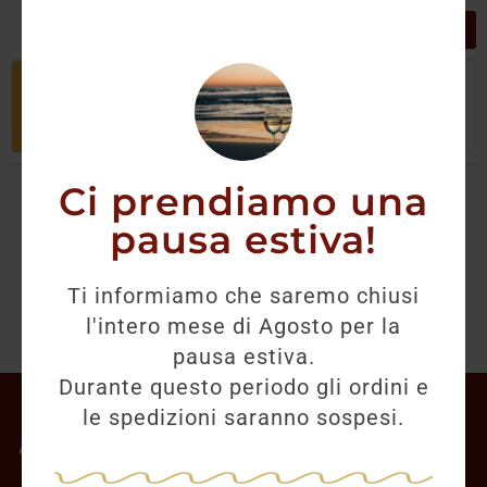
GRIGLIA
LISTA
Non è stato trovato nessun prodotto
che corrisponde alla tua selezione.
Ci prendiamo una
pausa estiva!
Ti informiamo che saremo chiusi
l'intero mese di Agosto per la
pausa estiva.
Durante questo periodo gli ordini e
Il mio account
le spedizioni saranno sospesi.
Offerte