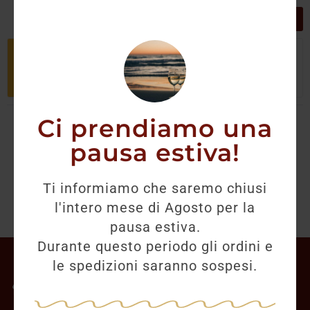
GRIGLIA
LISTA
Non è stato trovato nessun prodotto
che corrisponde alla tua selezione.
Ci prendiamo una
pausa estiva!
Ti informiamo che saremo chiusi
l'intero mese di Agosto per la
pausa estiva.
Durante questo periodo gli ordini e
Il mio account
le spedizioni saranno sospesi.
Offerte