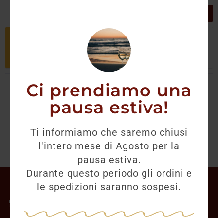
GRIGLIA
LISTA
Non è stato trovato nessun prodotto
che corrisponde alla tua selezione.
Ci prendiamo una
pausa estiva!
Ti informiamo che saremo chiusi
l'intero mese di Agosto per la
pausa estiva.
Durante questo periodo gli ordini e
Il mio account
le spedizioni saranno sospesi.
Offerte