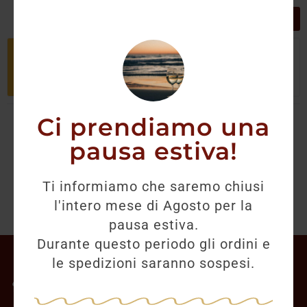
GRIGLIA
LISTA
Non è stato trovato nessun prodotto
che corrisponde alla tua selezione.
Ci prendiamo una
pausa estiva!
Ti informiamo che saremo chiusi
l'intero mese di Agosto per la
pausa estiva.
Durante questo periodo gli ordini e
Il mio account
le spedizioni saranno sospesi.
Offerte