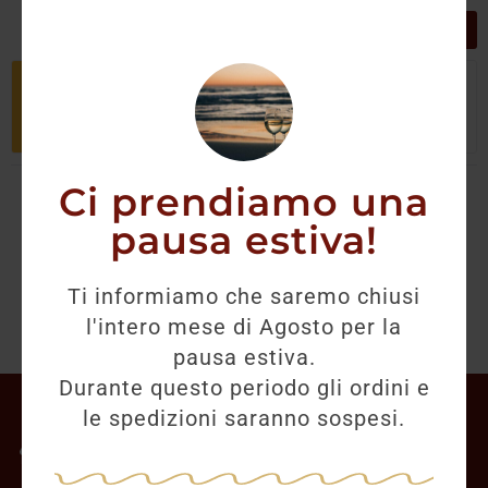
GRIGLIA
LISTA
Non è stato trovato nessun prodotto
che corrisponde alla tua selezione.
Ci prendiamo una
pausa estiva!
Ti informiamo che saremo chiusi
l'intero mese di Agosto per la
pausa estiva.
Durante questo periodo gli ordini e
Il mio account
le spedizioni saranno sospesi.
Offerte