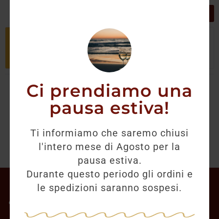
GRIGLIA
LISTA
Non è stato trovato nessun prodotto
che corrisponde alla tua selezione.
Ci prendiamo una
pausa estiva!
Ti informiamo che saremo chiusi
l'intero mese di Agosto per la
pausa estiva.
Durante questo periodo gli ordini e
Il mio account
le spedizioni saranno sospesi.
Offerte